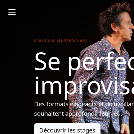
STAGES & MASTERCLASS
Se perfe
improvis
Des formats exigeants et bienveillan
souhaitent approfondir leur jeu.
Découvrir les stages