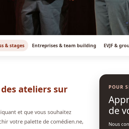
ss & stages
Entreprises & team building
EVJF & gro
des ateliers sur
POUR S
Appr
de v
tiquant et que vous souhaitez
chir votre palette de comédien.ne,
Nous con