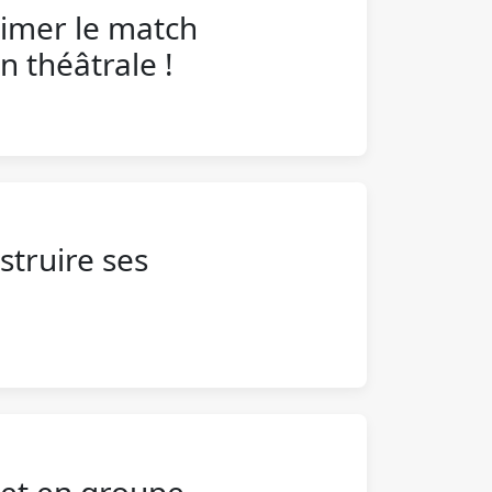
aimer le match
n théâtrale !
truire ses
et en groupe